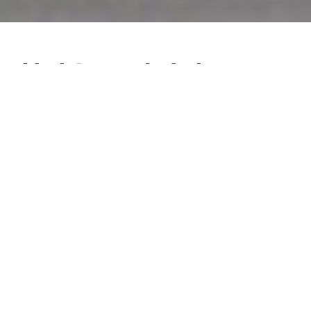
청정용품, 방진의류
청정도
T 시리즈 들은 텀블링 방식 시험 장치 입니다. Symm9 은 방
진의류 의 전수검사, 방진의류의 부위별 입자발생 평가에 용
이합니다.
S 시리즈 들은 입자채취용 필름(점착)을 이용하여 방진의류 및 청정용품의
표면에 부착된 이물 및 대형 입자를 채취하여 계수합니다.
Need assistance?
필요한 조건과 예산에 맞는 적합한 제품 선택을 위해