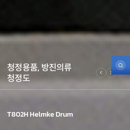
청정용품, 방진의류
청정도
T802H Helmke Drum