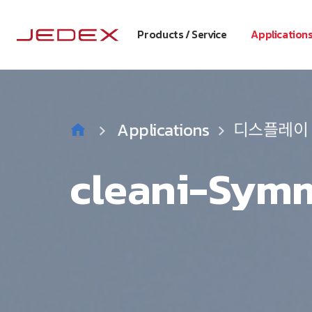
Products / Service
Application
Applications
Applications
Applications
디스플레이
디스플레이
디스플레이
cleani-Symm
S350LA
cleani-Sym