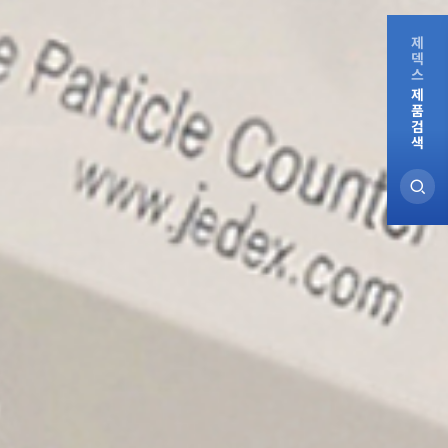
제
덱
스
제
품
검
색