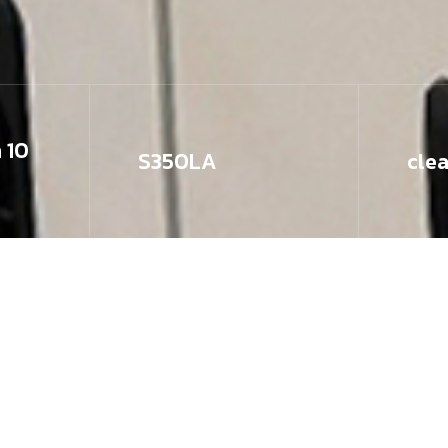
 10
S350LA
cle