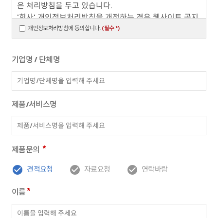
은 처리방침을 두고 있습니다.
'회사' 개인정보처리방침을 개정하는 경우 웹사이트 공지
사항(또는 개별공지)을 통하여 공지할 것입니다.
개인정보처리방침에 동의합니다.
(필수 *)
○ 본 방침은부터 2021년 1월 1일부터 시행됩니다.
기업명 / 단체명
1. 개인정보의 처리 목적 '회사'는 개인정보를 다음의 목적
을 위해 처리합니다. 처리한 개인정보는 다음의 목적이외
의 용도로는 사용되지 않으며 이용 목적이 변경될 시에는
제품/서비스명
사전동의를 구할 예정입니다.
가. 홈페이지 회원가입 및 관리
회원제 서비스 제공에 따른 본인 식별·인증, 제한적 본인
*
제품문의
확인제 시행에 따른 본인확인, 서비스 부정이용 방지 등을
목적으로 개인정보를 처리합니다.
견적요청
자료요청
연락바람



*
이름
나. 민원사무 처리
민원인의 신원 확인, 민원사항 확인, 사실조사를 위한 연
락·통지, 처리결과 통보 등을 목적으로 개인정보를 처리합