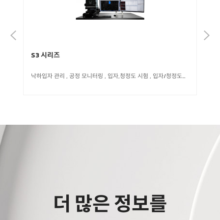
S3 시리즈
SA
낙하입자 관리
,
공정 모니터링
,
입자,청정도 시험
,
입자/청정도시험(Equipment,Tray, Carrier, Magazine )
재료,
더 많은 정보를