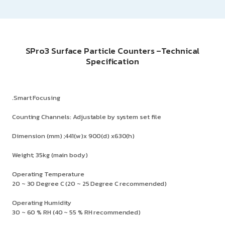
SPro3 Surface Particle Counters –Technical
Specification
.Smart Focusing
Counting Channels: Adjustable by system set file
Dimension (mm) ;441(w)x 900(d) x630(h)
Weight; 35kg (main body)
Operating Temperature
20 ~ 30 Degree C (20 ~ 25 Degree C recommended)
Operating Humidity
30 ~ 60 % RH (40 ~ 55 % RH recommended)