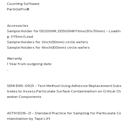
Counting Software
ParticlePro®
Accessories
Sample Holder for DD200HR, DD500HR Films(30x70mm) - Loadin
g: 3 Films/Load
Sample Holders for 2inch(50mm) circle wafers
Sample Holders for 4inch(100mm) circle wafers
Warranty
1 Year from outgoing date
..
SEMI E195-0925 - Test Method Using Adhesive Replacement Subs
trates to Assess Particulate Surface Contamination on Critical Ch
amber Components
ASTM E1216-21 – Standard Practice for Sampling for Particulate Co
ntamination by Tape Lift